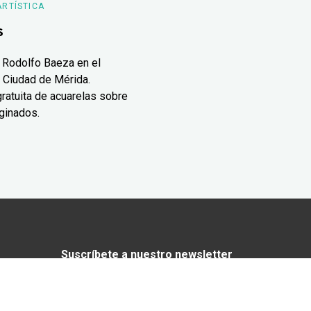
ARTÍSTICA
s
 Rodolfo Baeza en el
 Ciudad de Mérida.
ratuita de acuarelas sobre
ginados.
Suscríbete a nuestro newsletter
¿Enamorado de Yucatán? Recibe en tu
correo lo mejor de Yucatán Today.