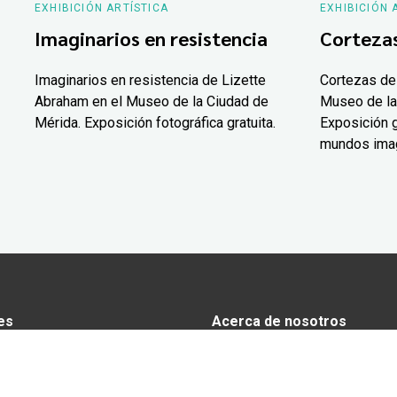
EXHIBICIÓN ARTÍSTICA
EXHIBICIÓN 
Imaginarios en resistencia
Corteza
Imaginarios en resistencia de Lizette
Cortezas de
Abraham en el Museo de la Ciudad de
Museo de la
Mérida. Exposición fotográfica gratuita.
Exposición g
mundos ima
es
Acerca de nosotros
s
Anunciarse en Yucatán Today
omía
Aviso de privacidad