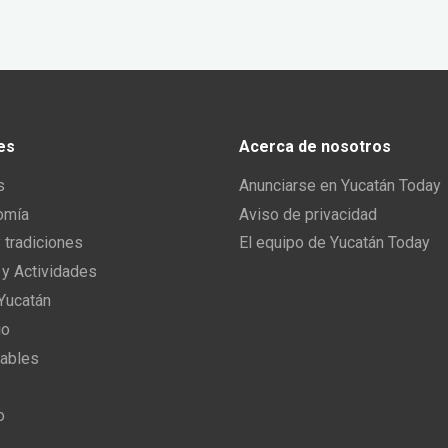
es
Acerca de nosotros
s
Anunciarse en Yucatán Today
omía
Aviso de privacidad
y tradiciones
El equipo de Yucatán Today
 y Actividades
 Yucatán
io
ables
o