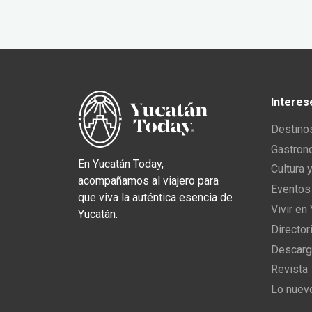
Interes
Destino
Gastron
En Yucatán Today,
Cultura 
acompañamos al viajero para
Eventos
que viva la auténtica esencia de
Vivir en
Yucatán.
Director
Descarg
Revista
Lo nuev