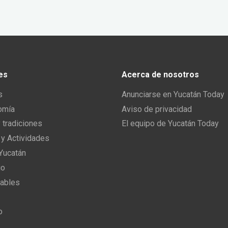
es
Acerca de nosotros
s
Anunciarse en Yucatán Today
omía
Aviso de privacidad
y tradiciones
El equipo de Yucatán Today
 y Actividades
 Yucatán
io
ables
o