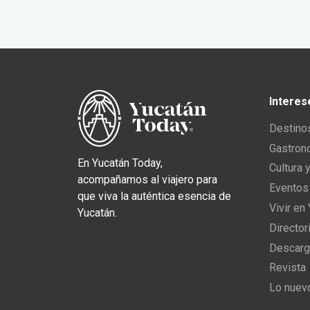
Interes
Destino
Gastron
En Yucatán Today,
Cultura 
acompañamos al viajero para
Eventos
que viva la auténtica esencia de
Vivir en
Yucatán.
Director
Descarg
Revista
Lo nuev