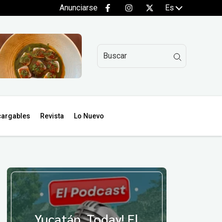
Anunciarse
Es
argables
Revista
Lo Nuevo
Yucatán, Today! El