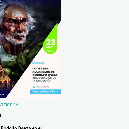
ARTÍSTICA
s
 Rodolfo Baeza en el