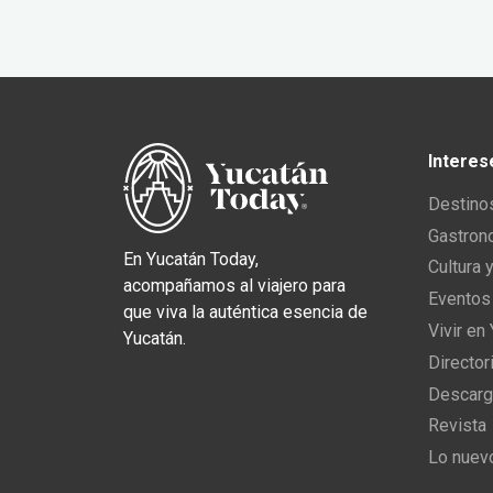
Interes
Destino
Gastron
En Yucatán Today,
Cultura 
acompañamos al viajero para
Eventos
que viva la auténtica esencia de
Vivir en
Yucatán.
Director
Descarg
Revista
Lo nuev