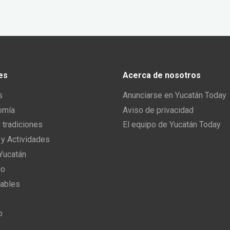
es
Acerca de nosotros
s
Anunciarse en Yucatán Today
omía
Aviso de privacidad
y tradiciones
El equipo de Yucatán Today
 y Actividades
 Yucatán
io
ables
o