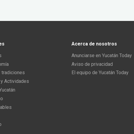
es
Acerca de nosotros
s
Anunciarse en Yucatán Today
omía
Aviso de privacidad
y tradiciones
El equipo de Yucatán Today
 y Actividades
 Yucatán
io
ables
o