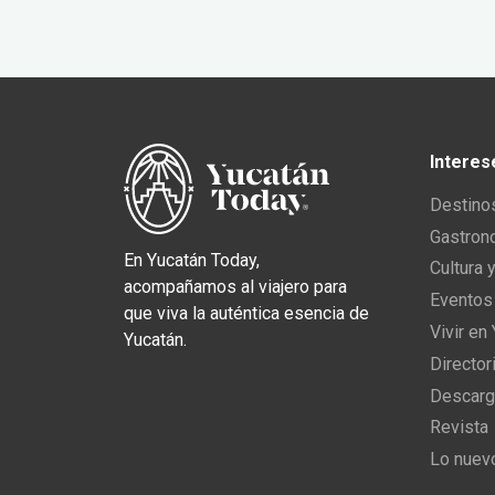
Interes
Destino
Gastron
En Yucatán Today,
Cultura 
acompañamos al viajero para
Eventos
que viva la auténtica esencia de
Vivir en
Yucatán.
Director
Descarg
Revista
Lo nuev