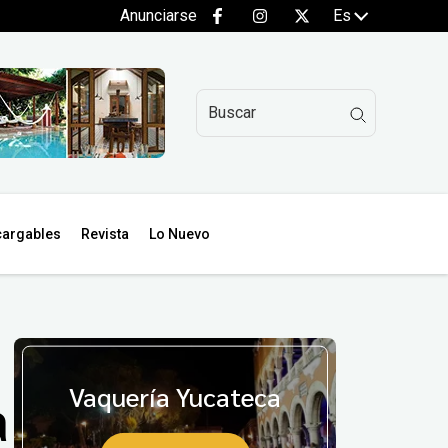
Anunciarse
Es
argables
Revista
Lo Nuevo
Vaquería Yucateca
a