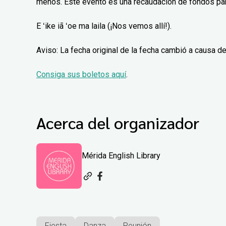
menos. Este evento es una recaudación de fondos para
E ʻike iā ʻoe ma laila (¡Nos vemos allí!).
Aviso: La fecha original de la fecha cambió a causa de
Consiga sus boletos aquí
.
Acerca del organizador
Mérida English Library
Fiesta
Danza
Reunión