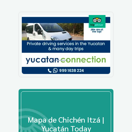
Mapa de Chichén Itzá |
Yucatán Today