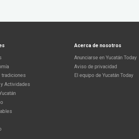
es
Acerca de nosotros
s
Anunciarse en Yucatán Today
omía
Aviso de privacidad
y tradiciones
El equipo de Yucatán Today
 y Actividades
 Yucatán
io
ables
o