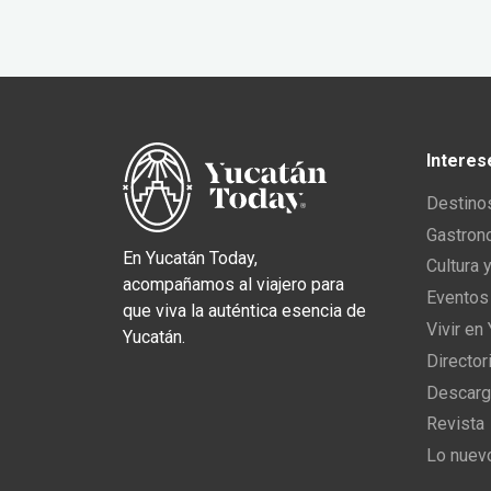
Interes
Destino
Gastron
En Yucatán Today,
Cultura 
acompañamos al viajero para
Eventos
que viva la auténtica esencia de
Vivir en
Yucatán.
Director
Descarg
Revista
Lo nuev