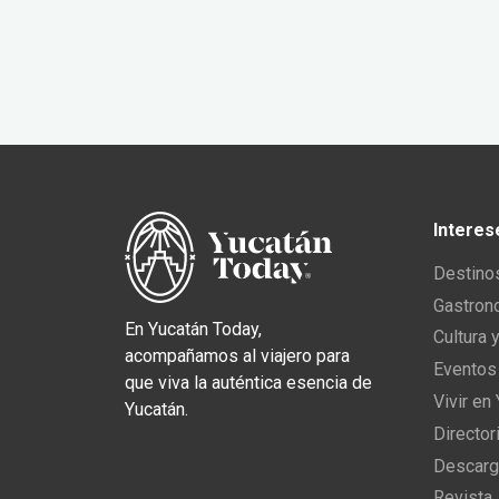
Interes
Destino
Gastron
En Yucatán Today,
Cultura 
acompañamos al viajero para
Eventos
que viva la auténtica esencia de
Vivir en
Yucatán.
Director
Descarg
Revista