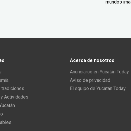
mundos ima
es
Acerca de nosotros
s
Anunciarse en Yucatán Today
omía
Aviso de privacidad
y tradiciones
El equipo de Yucatán Today
 y Actividades
 Yucatán
io
ables