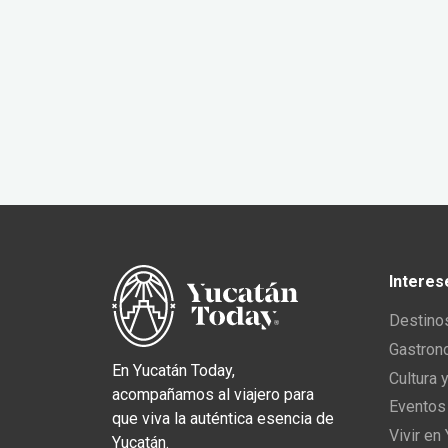
Interes
Destino
Gastron
En Yucatán Today,
Cultura 
acompañamos al viajero para
Eventos
que viva la auténtica esencia de
Vivir en
Yucatán.