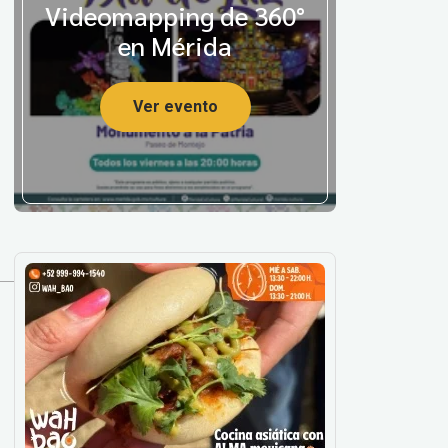
Videomapping de 360°
en Mérida
Ver evento