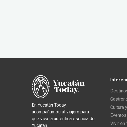
Interes
Destino
Gastron
En Yucatán Today,
Cultura 
acompañamos al viajero para
Eventos
que viva la auténtica esencia de
Vivir en
Yucatán.