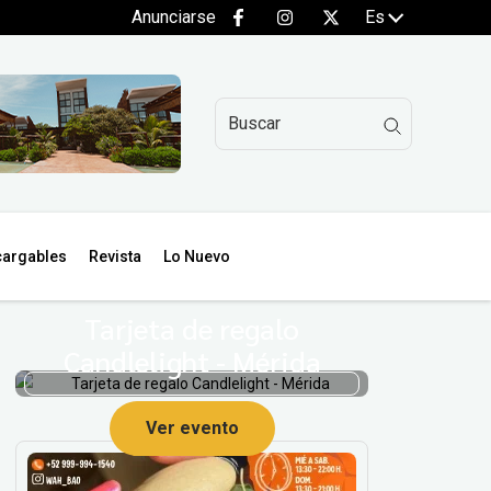
Anunciarse
Es
argables
Revista
Lo Nuevo
Tarjeta de regalo
Candlelight - Mérida
Ver evento