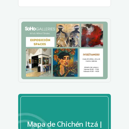
Mapa de Chichén Itzá |