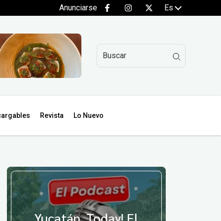
Anunciarse
Es
argables
Revista
Lo Nuevo
Yucatán, Today! El