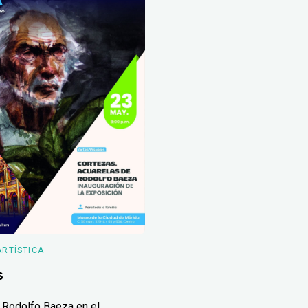
ARTÍSTICA
s
 Rodolfo Baeza en el