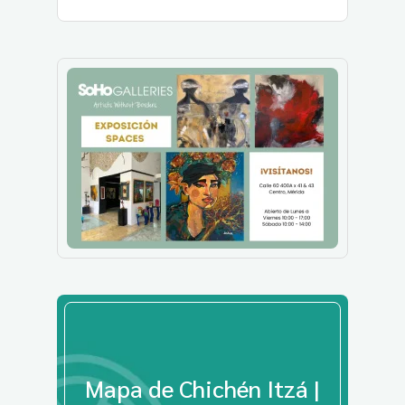
Mapa de Chichén Itzá |