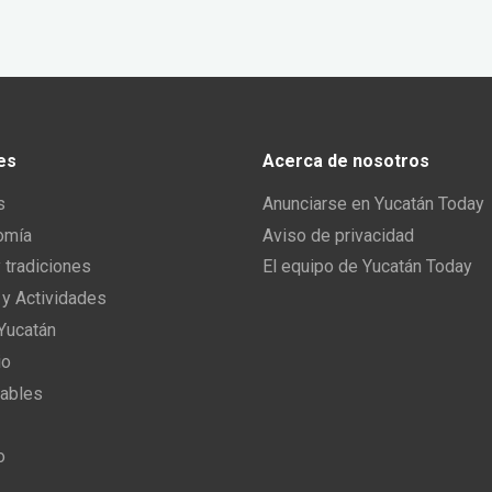
es
Acerca de nosotros
s
Anunciarse en Yucatán Today
omía
Aviso de privacidad
y tradiciones
El equipo de Yucatán Today
 y Actividades
 Yucatán
io
ables
o