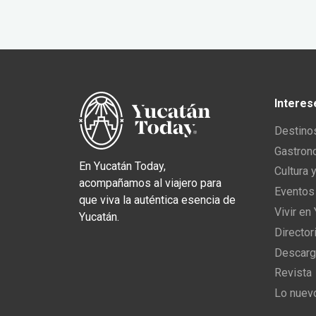
Interes
Destino
Gastron
En Yucatán Today,
Cultura 
acompañamos al viajero para
Eventos
que viva la auténtica esencia de
Vivir en
Yucatán.
Director
Descarg
Revista
Lo nuev