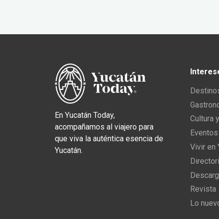
Interes
Destino
Gastron
En Yucatán Today,
Cultura 
acompañamos al viajero para
Eventos
que viva la auténtica esencia de
Vivir en
Yucatán.
Director
Descarg
Revista
Lo nuev