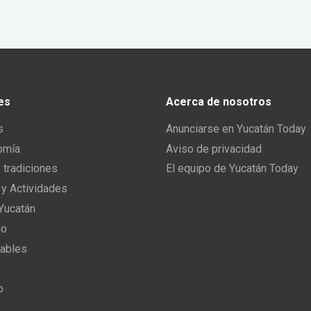
es
Acerca de nosotros
s
Anunciarse en Yucatán Today
omía
Aviso de privacidad
y tradiciones
El equipo de Yucatán Today
 y Actividades
 Yucatán
io
ables
o