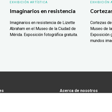
EXHIBICIÓN ARTÍSTICA
EXHIBICIÓN 
Imaginarios en resistencia
Corteza
Imaginarios en resistencia de Lizette
Cortezas de
Abraham en el Museo de la Ciudad de
Museo de la
Mérida. Exposición fotográfica gratuita.
Exposición g
mundos ima
es
Acerca de nosotros
s
Anunciarse en Yucatán Today
omía
Aviso de privacidad