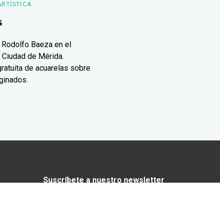
ARTÍSTICA
s
 Rodolfo Baeza en el
 Ciudad de Mérida.
ratuita de acuarelas sobre
ginados.
Suscríbete a nuestro newsletter
¿Enamorado de Yucatán? Recibe en tu
correo lo mejor de Yucatán Today.