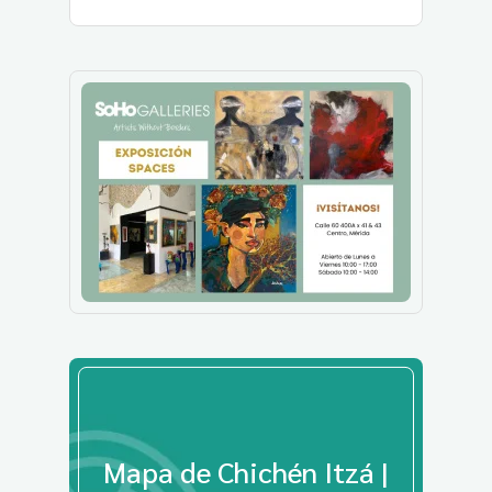
Mapa de Chichén Itzá |