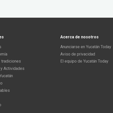
es
Acerca de nosotros
s
Anunciarse en Yucatán Today
omía
Aviso de privacidad
y tradiciones
El equipo de Yucatán Today
 y Actividades
 Yucatán
io
ables
o