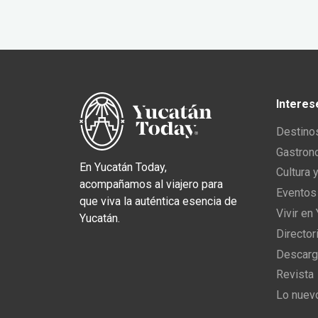
Interes
Destino
Gastron
En Yucatán Today,
Cultura 
acompañamos al viajero para
Eventos
que viva la auténtica esencia de
Vivir en
Yucatán.
Director
Descarg
Revista
Lo nuev