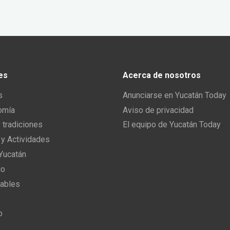
es
Acerca de nosotros
s
Anunciarse en Yucatán Today
omía
Aviso de privacidad
y tradiciones
El equipo de Yucatán Today
 y Actividades
 Yucatán
io
ables
o