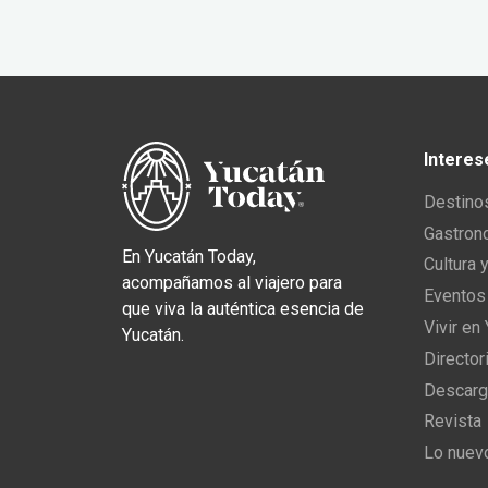
Interes
Destino
Gastron
En Yucatán Today,
Cultura 
acompañamos al viajero para
Eventos
que viva la auténtica esencia de
Vivir en
Yucatán.
Director
Descarg
Revista
Lo nuev