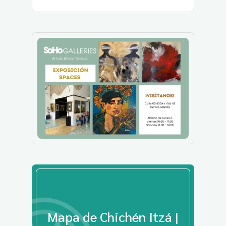
Mapa de Chichén Itzá |