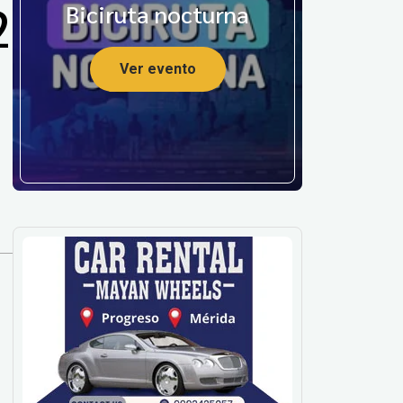
2
Biciruta nocturna
Ver evento