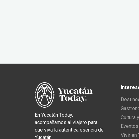
Interes
Destino
Gastron
En Yucatán Today,
Cultura 
acompañamos al viajero para
Eventos
que viva la auténtica esencia de
Vivir en
Yucatán.