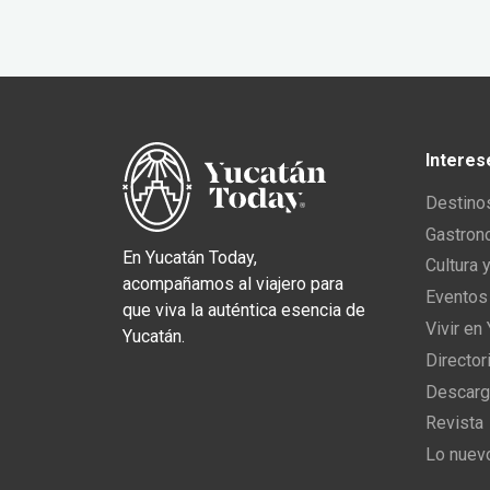
Interes
Destino
Gastron
En Yucatán Today,
Cultura 
acompañamos al viajero para
Eventos
que viva la auténtica esencia de
Vivir en
Yucatán.
Director
Descarg
Revista
Lo nuev