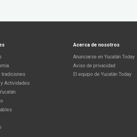
es
Acerca de nosotros
s
Anunciarse en Yucatán Today
omía
Aviso de privacidad
y tradiciones
El equipo de Yucatán Today
 y Actividades
 Yucatán
io
ables
o