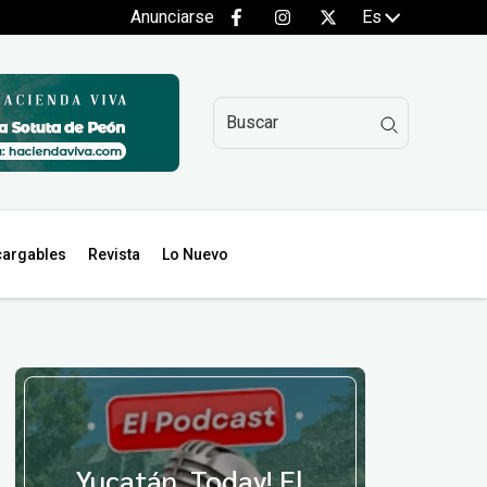
Anunciarse
Es
argables
Revista
Lo Nuevo
Yucatán, Today! El