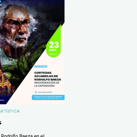
ARTÍSTICA
s
 Rodolfo Baeza en el