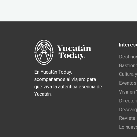
Interes
Destino
Gastron
En Yucatán Today,
Cultura 
acompañamos al viajero para
Eventos
que viva la auténtica esencia de
Vivir en
Yucatán.
Director
Descarg
Revista
Lo nuev