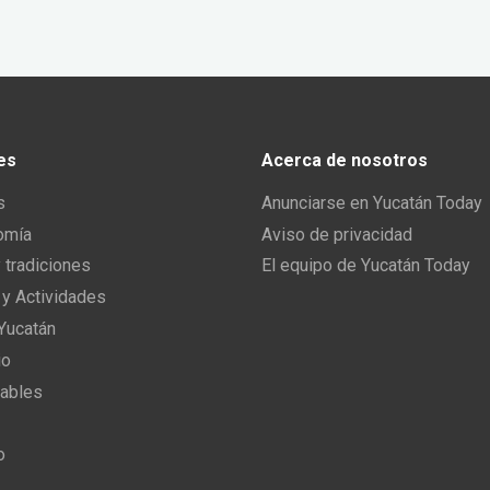
es
Acerca de nosotros
s
Anunciarse en Yucatán Today
omía
Aviso de privacidad
y tradiciones
El equipo de Yucatán Today
 y Actividades
 Yucatán
io
ables
o