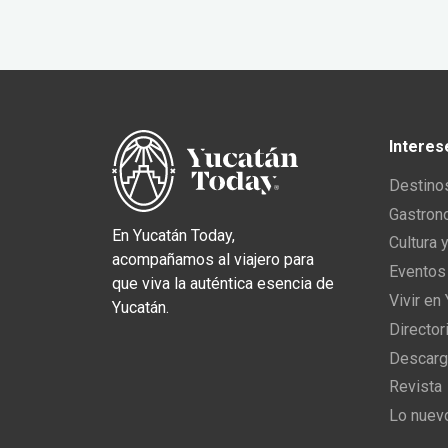
Interes
Destino
Gastron
En Yucatán Today,
Cultura 
acompañamos al viajero para
Eventos
que viva la auténtica esencia de
Vivir en
Yucatán.
Director
Descarg
Revista
Lo nuev