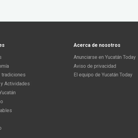
es
Acerca de nosotros
s
Anunciarse en Yucatán Today
omía
Aviso de privacidad
y tradiciones
El equipo de Yucatán Today
 y Actividades
 Yucatán
io
ables
o