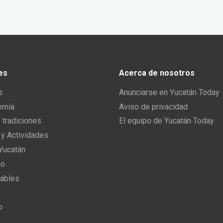
es
Acerca de nosotros
s
Anunciarse en Yucatán Today
omía
Aviso de privacidad
y tradiciones
El equipo de Yucatán Today
 y Actividades
 Yucatán
io
ables
o