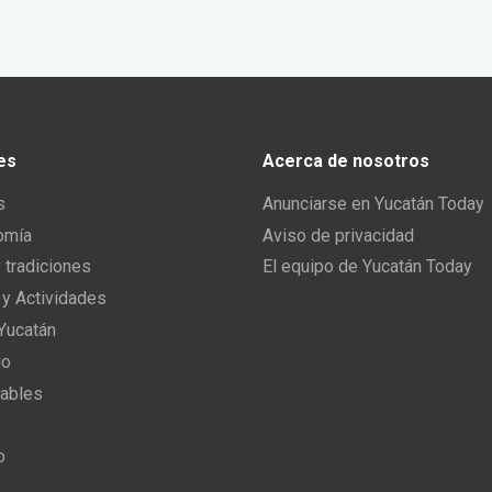
es
Acerca de nosotros
s
Anunciarse en Yucatán Today
omía
Aviso de privacidad
y tradiciones
El equipo de Yucatán Today
 y Actividades
 Yucatán
io
ables
o