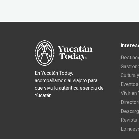
Interes
Destino
Gastron
En Yucatán Today,
Cultura 
acompañamos al viajero para
Eventos
que viva la auténtica esencia de
Vivir en
Yucatán.
Director
Descarg
Revista
Lo nuev