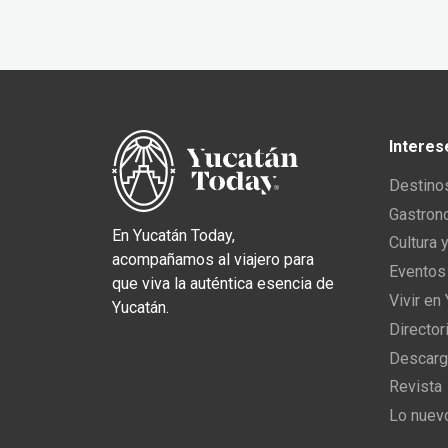
Interes
Destino
Gastron
En Yucatán Today,
Cultura 
acompañamos al viajero para
Eventos
que viva la auténtica esencia de
Vivir en
Yucatán.
Director
Descarg
Revista
Lo nuev