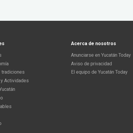
es
Acerca de nosotros
s
Anunciarse en Yucatán Today
omía
Aviso de privacidad
y tradiciones
El equipo de Yucatán Today
 y Actividades
 Yucatán
io
ables
o