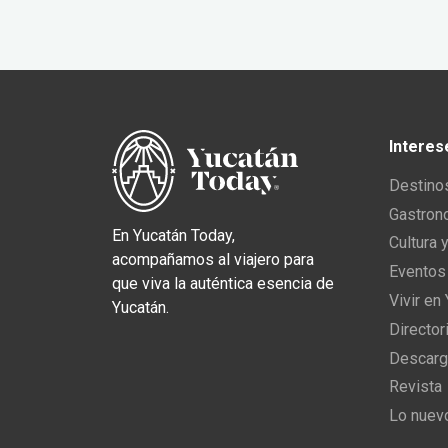
Interes
Destino
Gastron
En Yucatán Today,
Cultura 
acompañamos al viajero para
Eventos
que viva la auténtica esencia de
Vivir en
Yucatán.
Director
Descarg
Revista
Lo nuev