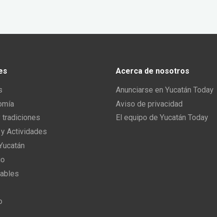
es
Acerca de nosotros
s
Anunciarse en Yucatán Today
omía
Aviso de privacidad
y tradiciones
El equipo de Yucatán Today
 y Actividades
 Yucatán
io
ables
o