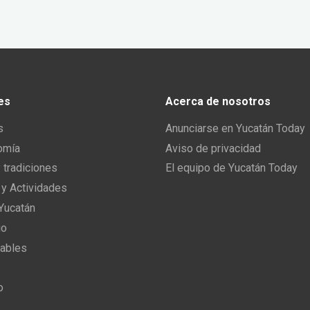
es
Acerca de nosotros
s
Anunciarse en Yucatán Today
omía
Aviso de privacidad
y tradiciones
El equipo de Yucatán Today
 y Actividades
 Yucatán
io
ables
o