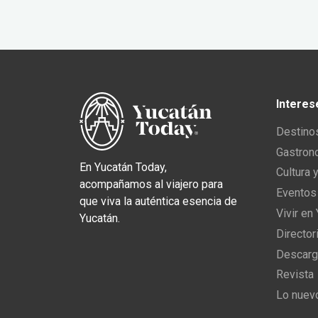
Interes
Destino
Gastron
En Yucatán Today,
Cultura 
acompañamos al viajero para
Eventos
que viva la auténtica esencia de
Vivir en
Yucatán.
Director
Descarg
Revista
Lo nuev