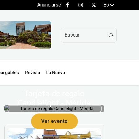
Anunciarse
Es
argables
Revista
Lo Nuevo
Tarjeta de regalo
Candlelight - Mérida
Ver evento