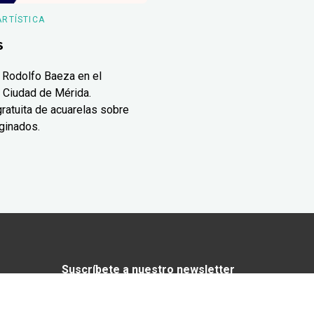
ARTÍSTICA
s
 Rodolfo Baeza en el
 Ciudad de Mérida.
ratuita de acuarelas sobre
ginados.
Suscríbete a nuestro newsletter
¿Enamorado de Yucatán? Recibe en tu
correo lo mejor de Yucatán Today.