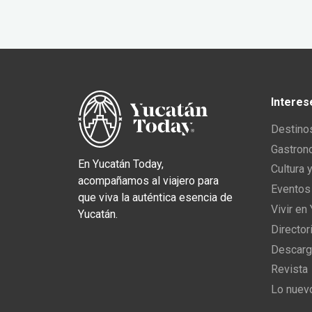
Interes
Destino
Gastron
En Yucatán Today,
Cultura 
acompañamos al viajero para
Eventos
que viva la auténtica esencia de
Vivir en
Yucatán.
Director
Descarg
Revista
Lo nuev