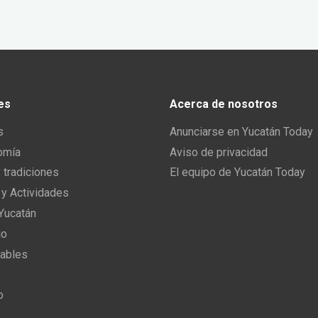
es
Acerca de nosotros
s
Anunciarse en Yucatán Today
omía
Aviso de privacidad
y tradiciones
El equipo de Yucatán Today
 y Actividades
 Yucatán
io
ables
o