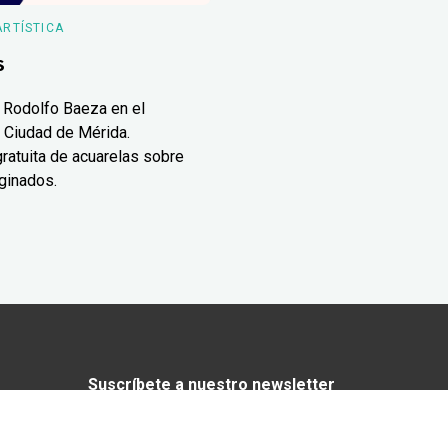
ARTÍSTICA
s
 Rodolfo Baeza en el
 Ciudad de Mérida.
ratuita de acuarelas sobre
ginados.
Suscríbete a nuestro newsletter
¿Enamorado de Yucatán? Recibe en tu
correo lo mejor de Yucatán Today.