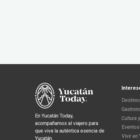
Interes
Destino
Gastron
En Yucatán Today,
Cultura 
acompañamos al viajero para
Eventos
que viva la auténtica esencia de
Vivir en
Yucatán.