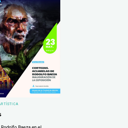
ARTÍSTICA
s
 Rodolfo Baeza en el