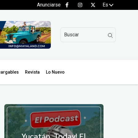
Anunciarse
Es
argables
Revista
Lo Nuevo
Yucatán, Today! El