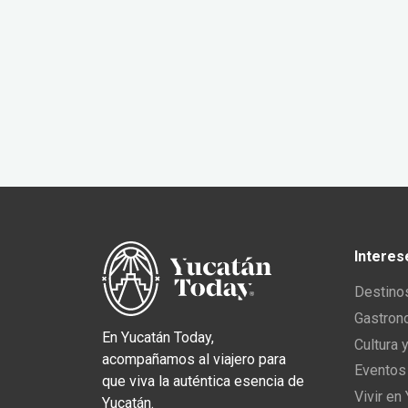
Interes
Destino
Gastron
En Yucatán Today,
Cultura 
acompañamos al viajero para
Eventos
que viva la auténtica esencia de
Vivir en
Yucatán.