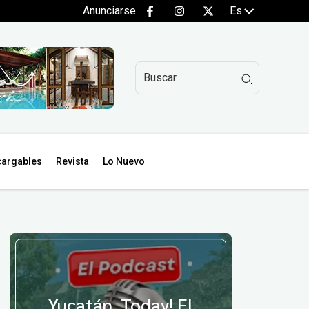
Anunciarse
Es
argables
Revista
Lo Nuevo
Yucatán, Today! El