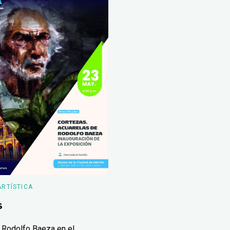
ARTÍSTICA
s
 Rodolfo Baeza en el