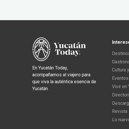
Interes
Destino
Gastron
En Yucatán Today,
Cultura 
acompañamos al viajero para
Eventos
que viva la auténtica esencia de
Vivir en
Yucatán.
Director
Descarg
Revista
Lo nuev