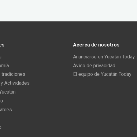
es
Acerca de nosotros
s
Anunciarse en Yucatán Today
omía
Aviso de privacidad
y tradiciones
El equipo de Yucatán Today
 y Actividades
 Yucatán
io
ables
o