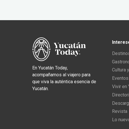
Interes
Destino
Gastron
En Yucatán Today,
Cultura 
acompañamos al viajero para
Eventos
que viva la auténtica esencia de
Vivir en
Yucatán.
Director
Descarg
Revista
Lo nuev