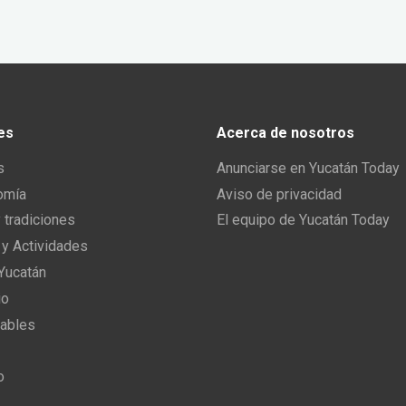
es
Acerca de nosotros
s
Anunciarse en Yucatán Today
omía
Aviso de privacidad
y tradiciones
El equipo de Yucatán Today
 y Actividades
 Yucatán
io
ables
o