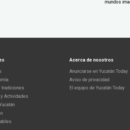
mundos ima
es
Acerca de nosotros
s
Anunciarse en Yucatán Today
omía
Aviso de privacidad
y tradiciones
El equipo de Yucatán Today
 y Actividades
 Yucatán
io
ables