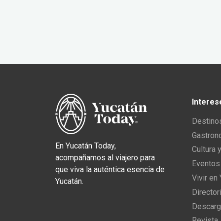
Interes
Destino
Gastron
En Yucatán Today,
Cultura 
acompañamos al viajero para
Eventos
que viva la auténtica esencia de
Vivir en
Yucatán.
Director
Descarg
Revista