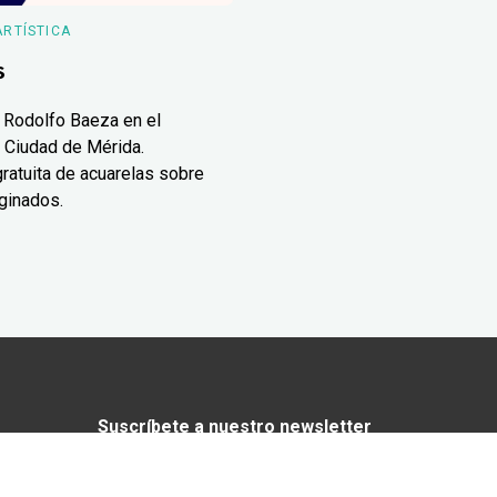
ARTÍSTICA
s
 Rodolfo Baeza en el
 Ciudad de Mérida.
ratuita de acuarelas sobre
ginados.
Suscríbete a nuestro newsletter
¿Enamorado de Yucatán? Recibe en tu
correo lo mejor de Yucatán Today.