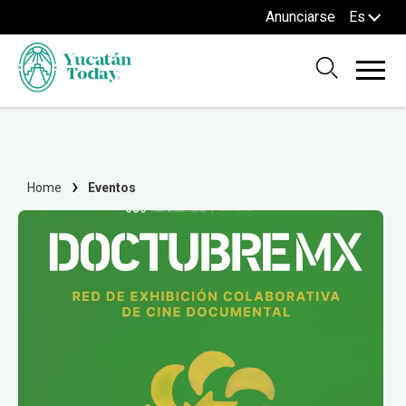
Anunciarse
Es
Home
Eventos