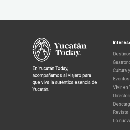
Interes
Destino
Gastron
En Yucatán Today,
Cultura 
acompañamos al viajero para
Eventos
que viva la auténtica esencia de
Vivir en
Yucatán.
Director
Descarg
Revista
Lo nuev