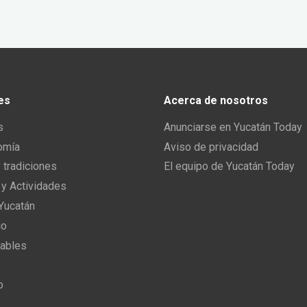
es
Acerca de nosotros
s
Anunciarse en Yucatán Today
omía
Aviso de privacidad
y tradiciones
El equipo de Yucatán Today
 y Actividades
 Yucatán
io
ables
o