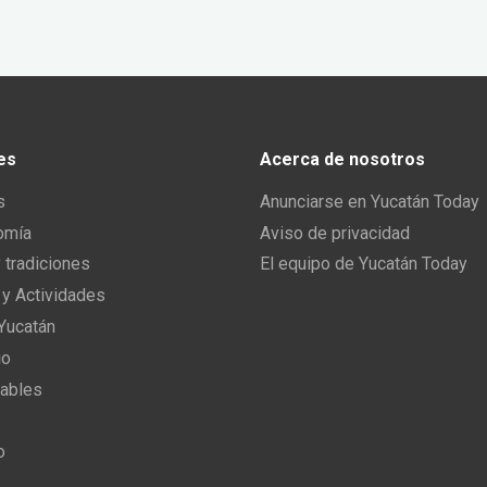
es
Acerca de nosotros
s
Anunciarse en Yucatán Today
omía
Aviso de privacidad
y tradiciones
El equipo de Yucatán Today
 y Actividades
 Yucatán
io
ables
o