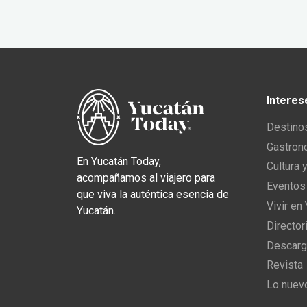
Interes
Destino
Gastron
En Yucatán Today,
Cultura 
acompañamos al viajero para
Eventos
que viva la auténtica esencia de
Vivir en
Yucatán.
Director
Descarg
Revista
Lo nuev