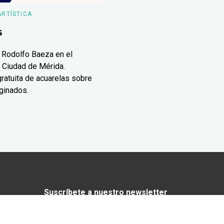
ARTÍSTICA
s
 Rodolfo Baeza en el
 Ciudad de Mérida.
ratuita de acuarelas sobre
ginados.
Suscríbete a nuestro newsletter
¿Enamorado de Yucatán? Recibe en tu
correo lo mejor de Yucatán Today.