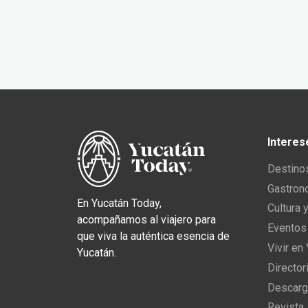
Interes
Destino
Gastron
En Yucatán Today,
Cultura 
acompañamos al viajero para
Eventos
que viva la auténtica esencia de
Vivir en
Yucatán.
Director
Descarg
Revista