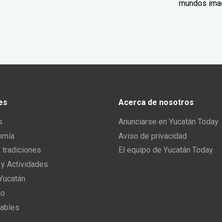
mundos ima
es
Acerca de nosotros
s
Anunciarse en Yucatán Today
omía
Aviso de privacidad
y tradiciones
El equipo de Yucatán Today
 y Actividades
 Yucatán
io
ables