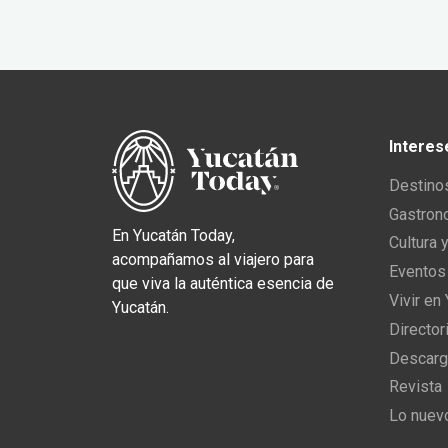
Interes
Destino
Gastron
En Yucatán Today,
Cultura 
acompañamos al viajero para
Eventos
que viva la auténtica esencia de
Vivir en
Yucatán.
Director
Descarg
Revista
Lo nuev