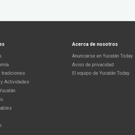
es
Acerca de nosotros
s
Anunciarse en Yucatán Today
omía
Aviso de privacidad
y tradiciones
El equipo de Yucatán Today
 y Actividades
 Yucatán
io
ables
o